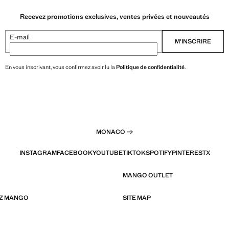
Recevez promotions exclusives, ventes privées et nouveautés
E-mail
M’INSCRIRE
En vous inscrivant, vous confirmez avoir lu la
Politique de confidentialité
.
MONACO
INSTAGRAM
FACEBOOK
YOUTUBE
TIKTOK
SPOTIFY
PINTEREST
X
MANGO OUTLET
EZ MANGO
SITE MAP