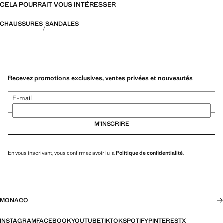
CELA POURRAIT VOUS INTÉRESSER
CHAUSSURES
SANDALES
Recevez promotions exclusives, ventes privées et nouveautés
E-mail
M’INSCRIRE
En vous inscrivant, vous confirmez avoir lu la
Politique de confidentialité
.
MONACO
INSTAGRAM
FACEBOOK
YOUTUBE
TIKTOK
SPOTIFY
PINTEREST
X