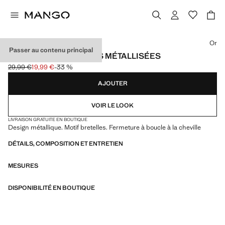
Choisissez une couleur
Or
Passer au contenu principal
SANDALES À LANIÈRES MÉTALLISÉES
29,99 €
19,99 €
-33 %
Prix initial barré [29,99 € ]
Prix actuel [19,99 € ]
AJOUTER
VOIR LE LOOK
LIVRAISON GRATUITE EN BOUTIQUE
Design métallique. Motif bretelles. Fermeture à boucle à la cheville
DÉTAILS, COMPOSITION ET ENTRETIEN
MESURES
DISPONIBILITÉ EN BOUTIQUE