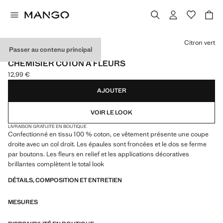
Choisissez une couleur
Citron vert
Passer au contenu principal
EVENTS
CHEMISIER COTON À FLEURS
12,99 €
Prix actuel [12,99 € ]
AJOUTER
VOIR LE LOOK
LIVRAISON GRATUITE EN BOUTIQUE
Confectionné en tissu 100 % coton, ce vêtement présente une coupe
droite avec un col droit. Les épaules sont froncées et le dos se ferme
par boutons. Les fleurs en relief et les applications décoratives
brillantes complètent le total look
DÉTAILS, COMPOSITION ET ENTRETIEN
MESURES