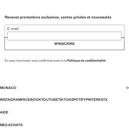
Recevez promotions exclusives, ventes privées et nouveautés
E-mail
M’INSCRIRE
En vous inscrivant, vous confirmez avoir lu la
Politique de confidentialité
.
MONACO
INSTAGRAM
FACEBOOK
YOUTUBE
TIKTOK
SPOTIFY
PINTEREST
X
AIDE
MES ACHATS