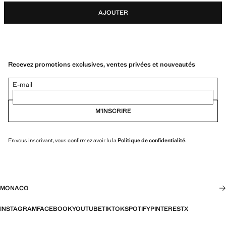
AJOUTER
Recevez promotions exclusives, ventes privées et nouveautés
E-mail
M’INSCRIRE
En vous inscrivant, vous confirmez avoir lu la
Politique de confidentialité
.
MONACO
INSTAGRAM
FACEBOOK
YOUTUBE
TIKTOK
SPOTIFY
PINTEREST
X