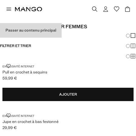
LOOKS DE FESTIVAL POUR FEMMES
Passer au contenu principal
Chang
Aff
FILTRER ET TRIER
Aff
Af
PULL EN CROCHET À SEQUINS
EXCLUSIVITÉ INTERNET
Pull en crochet à sequins
59,99 €
Prix actuel [59,99 € ]
AJOUTER
JUPE EN CROCHET À BAS FESTONNÉ
EXCLUSIVITÉ INTERNET
Jupe en crochet à bas festonné
29,99 €
Prix actuel [29,99 € ]