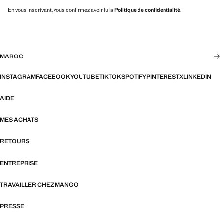
En vous inscrivant, vous confirmez avoir lu la
Politique de confidentialité
.
MAROC
INSTAGRAM
FACEBOOK
YOUTUBE
TIKTOK
SPOTIFY
PINTEREST
X
LINKEDIN
AIDE
MES ACHATS
RETOURS
ENTREPRISE
TRAVAILLER CHEZ MANGO
PRESSE