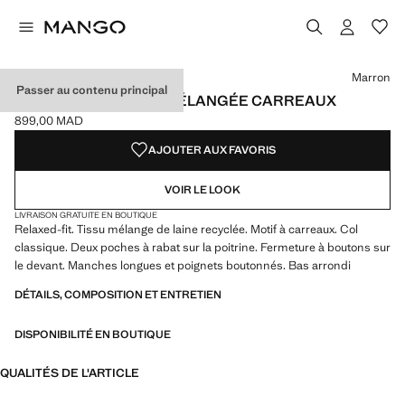
Choisissez une couleur
Couleur Marron sélectionnée
Marron
Passer au contenu principal
SURCHEMISE LAINE MÉLANGÉE CARREAUX
899,00 MAD
Prix actuel [899,00 MAD ]
AJOUTER AUX FAVORIS
VOIR LE LOOK
LIVRAISON GRATUITE EN BOUTIQUE
Relaxed-fit. Tissu mélange de laine recyclée. Motif à carreaux. Col
classique. Deux poches à rabat sur la poitrine. Fermeture à boutons sur
le devant. Manches longues et poignets boutonnés. Bas arrondi
DÉTAILS, COMPOSITION ET ENTRETIEN
DISPONIBILITÉ EN BOUTIQUE
QUALITÉS DE L'ARTICLE