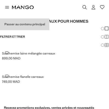
SURCHEMISES À CARREAUX POUR HOMMES
Passer au contenu principal
Chang
Aff
FILTRER ET TRIER
Aff
Af
SURCHEMISE LAINE MÉLANGÉE CARREAUX
Surchemise laine mélangée carreaux
899,00 MAD
Prix actuel [899,00 MAD ]
SURCHEMISE FLANELLE CARREAUX
Surchemise flanelle carreaux
749,00 MAD
Prix actuel [749,00 MAD ]
Recevez promotions exclusives, ventes privées et nouveautés