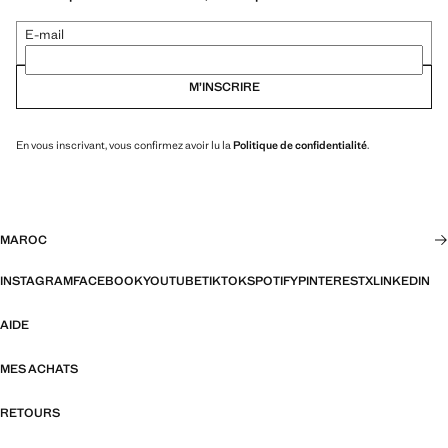
E-mail
M’INSCRIRE
En vous inscrivant, vous confirmez avoir lu la
Politique de confidentialité
.
MAROC
INSTAGRAM
FACEBOOK
YOUTUBE
TIKTOK
SPOTIFY
PINTEREST
X
LINKEDIN
AIDE
MES ACHATS
RETOURS