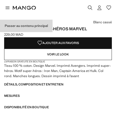
Choisissez une couleur
Couleur Blanc cassé sélectionnée
Blanc cassé
Passer au contenu principal
T-SHIRT COTON SUPER-HÉROS MARVEL
229,00 MAD
Prix actuel [229,00 MAD ]
AJOUTER AUX FAVORIS
VOIR LE LOOK
LIVRAISON GRATUITE EN BOUTIQUE
Tissu 100 % coton. Design Marvel. Imprimé Avengers. Imprimé super-
héros. Motif super-héros : Iron Man, Captain America et Hulk. Col
rond. Manches longues. Dessin imprimé à l’avant
DÉTAILS, COMPOSITION ET ENTRETIEN
MESURES
DISPONIBILITÉ EN BOUTIQUE