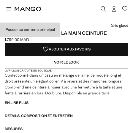
Choisissez une couleur
Couleur Gris glacé sélectionnée
Couleur Kaki
Gris glacé
Passer au contenu principal
MANTEAU LAINE FAIT À LA MAIN CEINTURE
1.799,00 MAD
Prix actuel [1.799,00 MAD ]
AJOUTER AUX FAVORIS
VOIR LE LOOK
LIVRAISON GRATUITE EN BOUTIQUE
Confectionné dans un tissu en mélange de laine, ce modèle long et
droit présente un élégant col en V à revers et des manches longues.
Comprend une ceinture à nouer avec une fermeture à la taille et une
fente à l’arrière en bas. Doublure. Disponible en grande taille
EN LIRE PLUS
DÉTAILS, COMPOSITION ET ENTRETIEN
MESURES