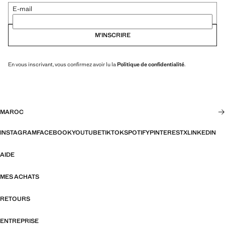
E-mail
M’INSCRIRE
En vous inscrivant, vous confirmez avoir lu la
Politique de confidentialité
.
MAROC
INSTAGRAM
FACEBOOK
YOUTUBE
TIKTOK
SPOTIFY
PINTEREST
X
LINKEDIN
AIDE
MES ACHATS
RETOURS
ENTREPRISE