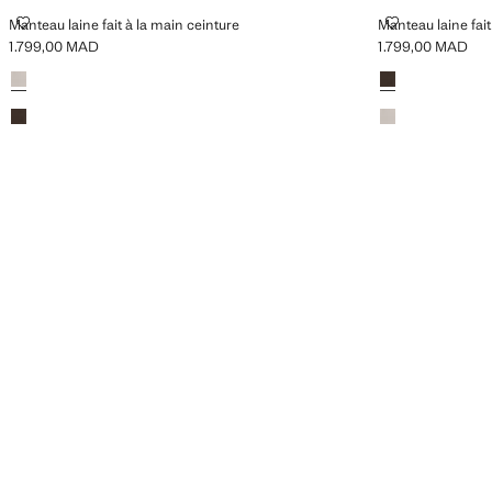
MANTEAU LAINE FAIT À LA MAIN CEINTURE
MANTEAU LAIN
Manteau laine fait à la main ceinture
Manteau laine fait
1.799,00 MAD
1.799,00 MAD
Prix actuel [1.799,00 MAD ]
Prix actuel [1.799
Couleurs
Couleurs