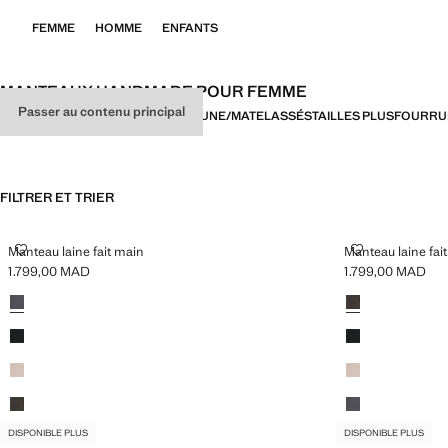
FEMME
HOMME
ENFANTS
MANTEAUX HANDMADE POUR FEMME
Passer au contenu principal
TOUT
MANTEAU
TRENCHS
DOUDOUNE/MATELASSÉS
TAILLES PLUS
FOURRU
FILTRER ET TRIER
MANTEAU LAINE FAIT MAIN
MANTEAU LAIN
Manteau laine fait main
Manteau laine fai
1.799,00 MAD
1.799,00 MAD
Prix actuel [1.799,00 MAD ]
Prix actuel [1.799
Couleurs
Couleurs
DISPONIBLE PLUS
DISPONIBLE PLUS