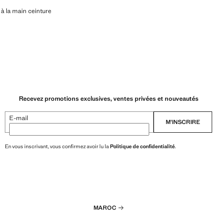
E FAIT À LA MAIN CEINTURE
 à la main ceinture
,00 MAD ]
Recevez promotions exclusives, ventes privées et nouveautés
E-mail
M’INSCRIRE
En vous inscrivant, vous confirmez avoir lu la
Politique de confidentialité
.
MAROC