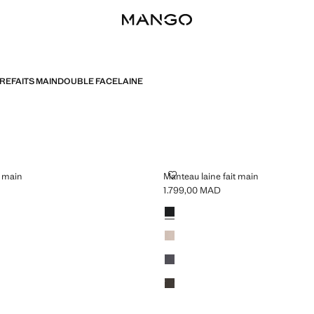
RE
FAITS MAIN
DOUBLE FACE
LAINE
E FAIT MAIN
MANTEAU LAINE FAIT MAIN
t main
Manteau laine fait main
1.799,00 MAD
,00 MAD ]
Prix actuel [1.799,00 MAD ]
Couleurs