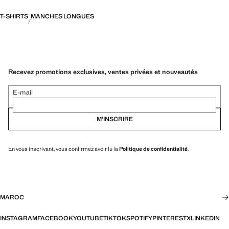
T-SHIRTS
MANCHES LONGUES
Recevez promotions exclusives, ventes privées et nouveautés
E-mail
M’INSCRIRE
En vous inscrivant, vous confirmez avoir lu la
Politique de confidentialité
.
MAROC
INSTAGRAM
FACEBOOK
YOUTUBE
TIKTOK
SPOTIFY
PINTEREST
X
LINKEDIN