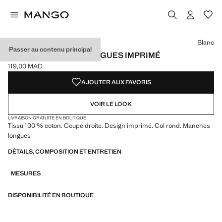
Choisissez une couleur
Blanc
Passer au contenu principal
T-SHIRT MANCHES LONGUES IMPRIMÉ
119,00 MAD
Prix actuel [119,00 MAD ]
AJOUTER AUX FAVORIS
VOIR LE LOOK
LIVRAISON GRATUITE EN BOUTIQUE
Tissu 100 % coton. Coupe droite. Design imprimé. Col rond. Manches
longues
DÉTAILS, COMPOSITION ET ENTRETIEN
MESURES
DISPONIBILITÉ EN BOUTIQUE