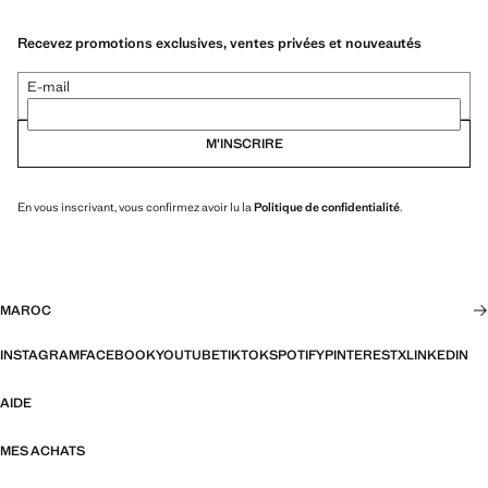
Recevez promotions exclusives, ventes privées et nouveautés
E-mail
M’INSCRIRE
En vous inscrivant, vous confirmez avoir lu la
Politique de confidentialité
.
MAROC
INSTAGRAM
FACEBOOK
YOUTUBE
TIKTOK
SPOTIFY
PINTEREST
X
LINKEDIN
AIDE
MES ACHATS