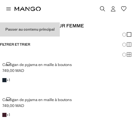
T-SHIRTS DE PYJAMA POUR FEMME
Passer au contenu principal
Chang
Aff
FILTRER ET TRIER
Aff
Af
CARDIGAN DE PYJAMA EN MAILLE À BOUTONS
Cardigan de pyjama en maille à boutons
749,00 MAD
Prix actuel [749,00 MAD ]
Bleu marine foncé
+1 couleur
+
1
CARDIGAN DE PYJAMA EN MAILLE À BOUTONS
Cardigan de pyjama en maille à boutons
749,00 MAD
Prix actuel [749,00 MAD ]
Bordeaux
+1 couleur
+
1