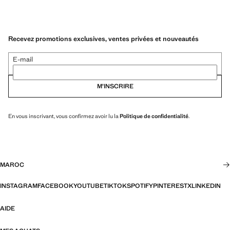
Recevez promotions exclusives, ventes privées et nouveautés
E-mail
M’INSCRIRE
En vous inscrivant, vous confirmez avoir lu la
Politique de confidentialité
.
MAROC
INSTAGRAM
FACEBOOK
YOUTUBE
TIKTOK
SPOTIFY
PINTEREST
X
LINKEDIN
AIDE