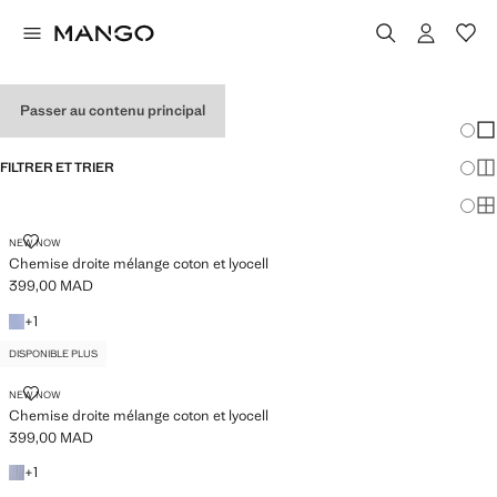
CHEMISES
Passer au contenu principal
Chang
Aff
FILTRER ET TRIER
Aff
DISPONIBLE PLUS
Af
CHEMISE DROITE MÉLANGE COTON ET LYOCELL
NEW NOW
Chemise droite mélange coton et lyocell
399,00 MAD
Prix actuel [399,00 MAD ]
+1 couleur
+
1
DISPONIBLE PLUS
CHEMISE DROITE MÉLANGE COTON ET LYOCELL
NEW NOW
Chemise droite mélange coton et lyocell
399,00 MAD
Prix actuel [399,00 MAD ]
+1 couleur
+
1