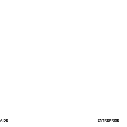
Prix actuel [599,00 MAD ]
Prix actuel [749,
AIDE
ENTREPRISE