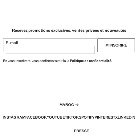
00 MAD ]
Prix actuel [599,00 MAD ]
Recevez promotions exclusives, ventes privées et nouveautés
E-mail
M’INSCRIRE
En vous inscrivant, vous confirmez avoir lu la
Politique de confidentialité
.
MAROC
INSTAGRAM
FACEBOOK
YOUTUBE
TIKTOK
SPOTIFY
PINTEREST
X
LINKEDIN
PRESSE