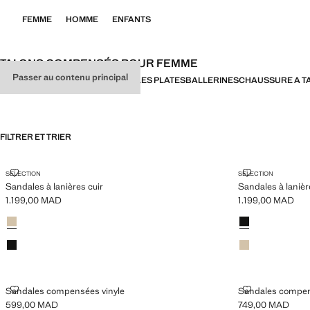
FEMME
HOMME
ENFANTS
TALONS COMPENSÉS POUR FEMME
Passer au contenu principal
TOUT
SANDALES À TALON
SANDALES PLATES
BALLERINES
CHAUSSURE A T
FILTRER ET TRIER
SANDALES À LANIÈRES CUIR
SANDALES À 
SELECTION
SELECTION
Sandales à lanières cuir
Sandales à lanièr
1.199,00 MAD
1.199,00 MAD
Prix actuel [1.199,00 MAD ]
Prix actuel [1.199
Couleurs
Blanc
Couleurs
Noir
Noir
Blanc
SANDALES COMPENSÉES VINYLE
SANDALES CO
Sandales compensées vinyle
Sandales compen
599,00 MAD
749,00 MAD