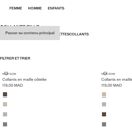
FEMME
HOMME
ENFANTS
COLLANTS FILLE
Passer au contenu principal
TOUT
SOUS-VÊTEMENTS
CHAUSSETTES
COLLANTS
FILTRER ET TRIER
COLLANTS EN MAILLE CÔTELÉE
COLLANTS EN
NEW NOW
NEW NOW
Collants en maille côtelée
Collants en maill
119,00 MAD
119,00 MAD
Prix actuel [119,00 MAD ]
Prix actuel [119,0
Couleurs
Marron
Couleurs
Marron moyen
Marron moyen
Gris chiné moye
Gris chiné moyen
Marron
Gris chiné foncé
Gris chiné foncé