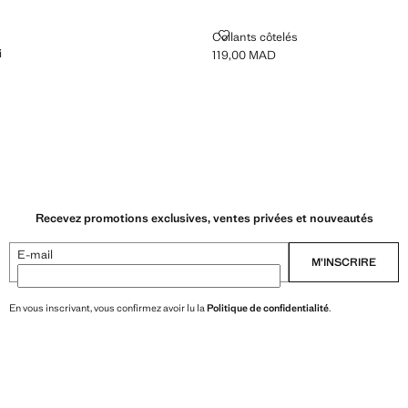
TON UNI
COLLANTS CÔTELÉS
Collants côtelés
i
119,00 MAD
Prix actuel [119,00 MAD ]
0 MAD ]
Recevez promotions exclusives, ventes privées et nouveautés
E-mail
M’INSCRIRE
En vous inscrivant, vous confirmez avoir lu la
Politique de confidentialité
.