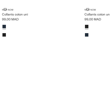
COLLANTS COTON UNI
COLLANTS CO
NEW NOW
NEW NOW
Collants coton uni
Collants coton un
99,00 MAD
99,00 MAD
Prix actuel [99,00 MAD ]
Prix actuel [99,0
Couleurs
Bleu marine
Couleurs
Noir
Noir
Bleu marine