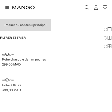
ROBES POUR FILLE
Passer au contenu principal
Chang
Aff
FILTRER ET TRIER
Aff
Af
ROBE CHASUBLE DENIM POCHES
NEW NOW
Robe chasuble denim poches
299,00 MAD
Prix actuel [299,00 MAD ]
ROBE À FLEURS
NEW NOW
Robe à fleurs
399,00 MAD
Prix actuel [399,00 MAD ]