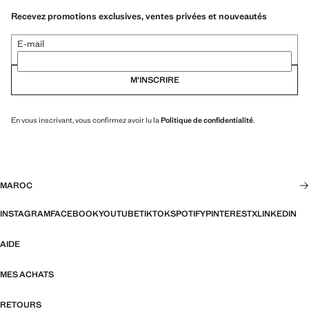
Recevez promotions exclusives, ventes privées et nouveautés
E-mail
M’INSCRIRE
En vous inscrivant, vous confirmez avoir lu la
Politique de confidentialité
.
MAROC
INSTAGRAM
FACEBOOK
YOUTUBE
TIKTOK
SPOTIFY
PINTEREST
X
LINKEDIN
AIDE
MES ACHATS
RETOURS