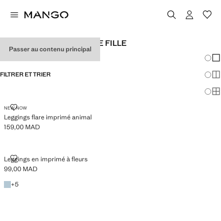
LEGGINGS IMPRIMÉES DE FILLE
Passer au contenu principal
Chang
Aff
FILTRER ET TRIER
Aff
Af
LEGGINGS FLARE IMPRIMÉ ANIMAL
NEW NOW
Leggings flare imprimé animal
159,00 MAD
Prix actuel [159,00 MAD ]
LEGGINGS EN IMPRIMÉ À FLEURS
Leggings en imprimé à fleurs
99,00 MAD
Prix actuel [99,00 MAD ]
Bleu ciel
+5 couleurs
+
5