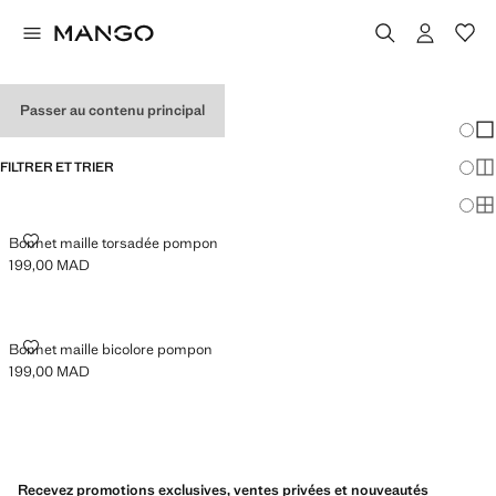
CHAPEAUX POUR FILLE
Passer au contenu principal
Chang
Aff
FILTRER ET TRIER
Aff
Af
BONNET MAILLE TORSADÉE POMPON
Bonnet maille torsadée pompon
199,00 MAD
Prix actuel [199,00 MAD ]
BONNET MAILLE BICOLORE POMPON
Bonnet maille bicolore pompon
199,00 MAD
Prix actuel [199,00 MAD ]
Recevez promotions exclusives, ventes privées et nouveautés