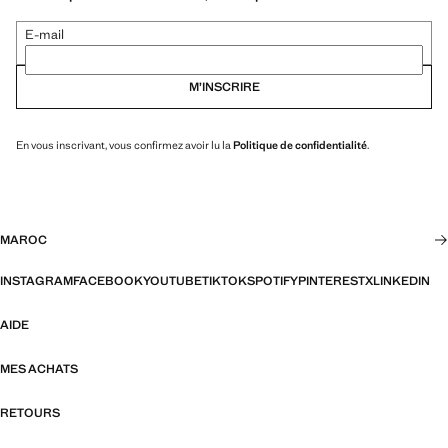
E-mail
M’INSCRIRE
En vous inscrivant, vous confirmez avoir lu la
Politique de confidentialité
.
MAROC
INSTAGRAM
FACEBOOK
YOUTUBE
TIKTOK
SPOTIFY
PINTEREST
X
LINKEDIN
AIDE
MES ACHATS
RETOURS