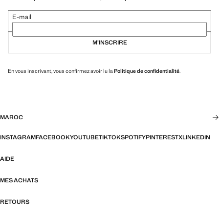
E-mail
M’INSCRIRE
En vous inscrivant, vous confirmez avoir lu la
Politique de confidentialité
.
MAROC
INSTAGRAM
FACEBOOK
YOUTUBE
TIKTOK
SPOTIFY
PINTEREST
X
LINKEDIN
AIDE
MES ACHATS
RETOURS