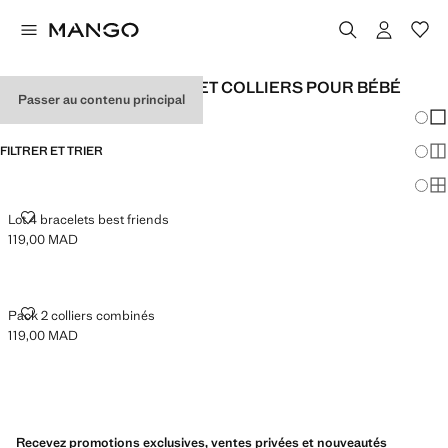
BRACELETS POUR BÉBÉ ET COLLIERS POUR BÉBÉ
Passer au contenu principal
Chang
Aff
FILTRER ET TRIER
Aff
Af
LOT 4 BRACELETS BEST FRIENDS
Lot 4 bracelets best friends
119,00 MAD
Prix actuel [119,00 MAD ]
PACK 2 COLLIERS COMBINÉS
Pack 2 colliers combinés
119,00 MAD
Prix actuel [119,00 MAD ]
Recevez promotions exclusives, ventes privées et nouveautés