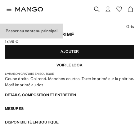
Choisissez une couleur
Gris
Passer au contenu principal
T-SHIRT EN COTON IMPRIMÉ
17,99 €
Prix actuel [17,99 € ]
AJOUTER
VOIR LE LOOK
LIVRAISON GRATUITE EN BOUTIQUE
Coupe droite. Col rond. Manches courtes. Texte imprimé sur la poitrine.
Motif imprimé au dos
DÉTAILS, COMPOSITION ET ENTRETIEN
MESURES
DISPONIBILITÉ EN BOUTIQUE