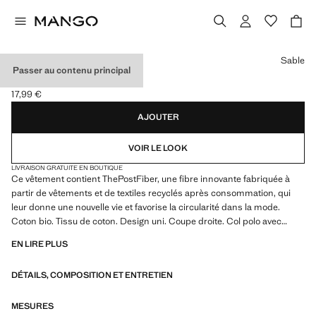
Choisissez une couleur
Sable
Passer au contenu principal
POLO BASIQUE COTON
17,99 €
Prix actuel [17,99 € ]
AJOUTER
VOIR LE LOOK
LIVRAISON GRATUITE EN BOUTIQUE
Ce vêtement contient ThePostFiber, une fibre innovante fabriquée à
partir de vêtements et de textiles recyclés après consommation, qui
leur donne une nouvelle vie et favorise la circularité dans la mode.
Coton bio. Tissu de coton. Design uni. Coupe droite. Col polo avec
fermeture à boutons. Manches longues. Produit en solde
EN LIRE PLUS
DÉTAILS, COMPOSITION ET ENTRETIEN
MESURES