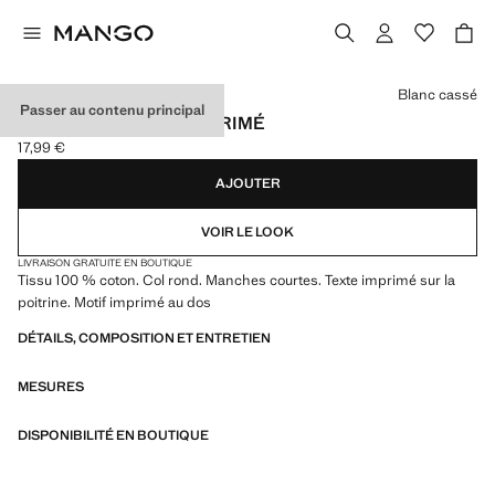
Choisissez une couleur
Blanc cassé
Passer au contenu principal
T-SHIRT EN COTON IMPRIMÉ
17,99 €
Prix actuel [17,99 € ]
AJOUTER
VOIR LE LOOK
LIVRAISON GRATUITE EN BOUTIQUE
Tissu 100 % coton. Col rond. Manches courtes. Texte imprimé sur la
poitrine. Motif imprimé au dos
DÉTAILS, COMPOSITION ET ENTRETIEN
MESURES
DISPONIBILITÉ EN BOUTIQUE