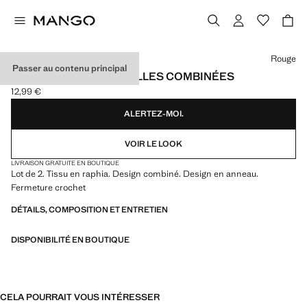
Choisissez une couleur
Rouge
Passer au contenu principal
LOT 2 BOUCLES D’OREILLES COMBINÉES
12,99 €
Prix actuel [12,99 € ]
ALERTEZ-MOI.
VOIR LE LOOK
LIVRAISON GRATUITE EN BOUTIQUE
Lot de 2. Tissu en raphia. Design combiné. Design en anneau.
Fermeture crochet
DÉTAILS, COMPOSITION ET ENTRETIEN
DISPONIBILITÉ EN BOUTIQUE
CELA POURRAIT VOUS INTÉRESSER