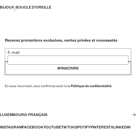
BIJOUX
BOUCLE D'OREILLE
Recevez promotions exclusives, ventes privées et nouveautés
E-mail
M’INSCRIRE
En vous inscrivant, vous confirmez avoir lu la
Politique de confidentialité
.
LUXEMBOURG
·
FRANÇAIS
INSTAGRAM
FACEBOOK
YOUTUBE
TIKTOK
SPOTIFY
PINTEREST
X
LINKEDIN