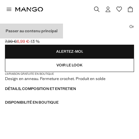
Choisissez une couleur
Or
Passer au contenu principal
CRÉOLES
7,99 €
6,99 €
-13 %
Prix initial barré [7,99 € ]
Prix actuel [6,99 € ]
ALERTEZ-MOI.
VOIR LE LOOK
LIVRAISON GRATUITE EN BOUTIQUE
Design en anneau. Fermeture crochet. Produit en solde
DÉTAILS, COMPOSITION ET ENTRETIEN
DISPONIBILITÉ EN BOUTIQUE