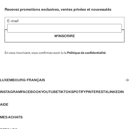
Recevez promotions exclusives, ventes privées et nouveautés
E-mail
M’INSCRIRE
En vous inscrivant, vous confirmez avoir lu la
Politique de confidentialité
.
LUXEMBOURG
·
FRANÇAIS
INSTAGRAM
FACEBOOK
YOUTUBE
TIKTOK
SPOTIFY
PINTEREST
X
LINKEDIN
AIDE
MES ACHATS