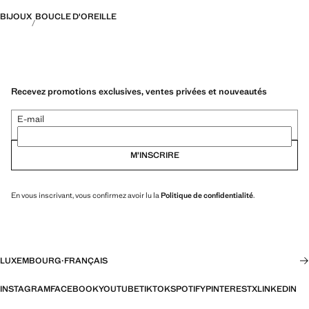
BIJOUX
BOUCLE D'OREILLE
Recevez promotions exclusives, ventes privées et nouveautés
E-mail
M’INSCRIRE
En vous inscrivant, vous confirmez avoir lu la
Politique de confidentialité
.
LUXEMBOURG
·
FRANÇAIS
INSTAGRAM
FACEBOOK
YOUTUBE
TIKTOK
SPOTIFY
PINTEREST
X
LINKEDIN