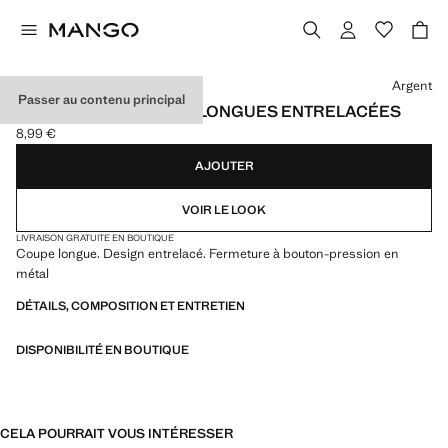
Choisissez une couleur
Argent
Passer au contenu principal
BOUCLES D'OREILLES LONGUES ENTRELACÉES
8,99 €
Prix actuel [8,99 € ]
AJOUTER
VOIR LE LOOK
LIVRAISON GRATUITE EN BOUTIQUE
Coupe longue. Design entrelacé. Fermeture à bouton-pression en
métal
DÉTAILS, COMPOSITION ET ENTRETIEN
DISPONIBILITÉ EN BOUTIQUE
CELA POURRAIT VOUS INTÉRESSER