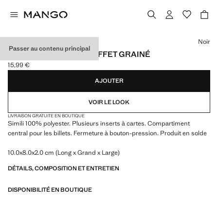
Choisissez une couleur
Noir
Passer au contenu principal
PORTEFEUILLE AVEC EFFET GRAINÉ
15,99 €
Prix actuel [15,99 € ]
AJOUTER
VOIR LE LOOK
LIVRAISON GRATUITE EN BOUTIQUE
Simili 100% polyester. Plusieurs inserts à cartes. Compartiment
central pour les billets. Fermeture à bouton-pression. Produit en solde
10.0x8.0x2.0 cm (Long x Grand x Large)
DÉTAILS, COMPOSITION ET ENTRETIEN
DISPONIBILITÉ EN BOUTIQUE