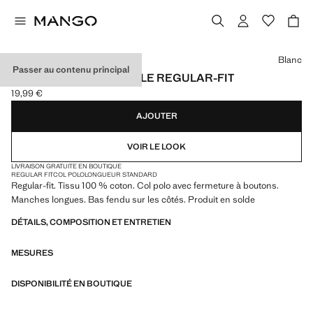
Choisissez une couleur
Blanc
Passer au contenu principal
PULL-OVER POLO MAILLE REGULAR-FIT
19,99 €
Prix actuel [19,99 € ]
AJOUTER
VOIR LE LOOK
LIVRAISON GRATUITE EN BOUTIQUE
REGULAR FIT
COL POLO
LONGUEUR STANDARD
Regular-fit. Tissu 100 % coton. Col polo avec fermeture à boutons.
Manches longues. Bas fendu sur les côtés. Produit en solde
DÉTAILS, COMPOSITION ET ENTRETIEN
MESURES
DISPONIBILITÉ EN BOUTIQUE