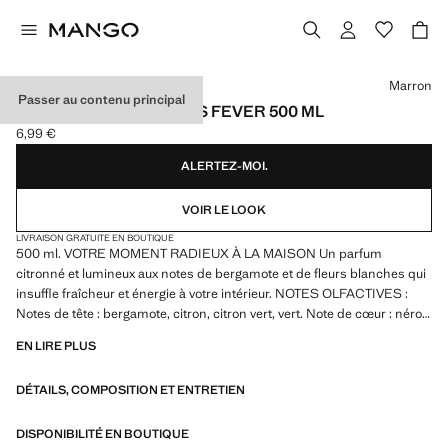
Choisissez une couleur
Marron
Passer au contenu principal
SAVON LIQUIDE CITRUS FEVER 500 ML
6,99 €
Prix actuel [6,99 € ]
ALERTEZ-MOI.
VOIR LE LOOK
LIVRAISON GRATUITE EN BOUTIQUE
500 ml. VOTRE MOMENT RADIEUX À LA MAISON Un parfum
citronné et lumineux aux notes de bergamote et de fleurs blanches qui
insuffle fraîcheur et énergie à votre intérieur. NOTES OLFACTIVES :
Notes de tête : bergamote, citron, citron vert, vert. Note de cœur : néroli,
fleur d'oranger, jasmin, eau de Cologne Notes de fond : musc, bois de
EN LIRE PLUS
cèdre, ambre, petit-grain. Étiquette faite à la main en pâte à papier.
Produit en solde
DÉTAILS, COMPOSITION ET ENTRETIEN
DISPONIBILITÉ EN BOUTIQUE