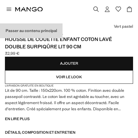
Choisissez une couleur
Vert pastel
Passer au contenu principal
COTON LAVÉ / MADE IN PORTUGAL
HOUSSE DE COUETTE ENFANT COTON LAVÉ
DOUBLE SURPIQÛRE LIT 90 CM
32,99 €
Prix actuel [32,99 € ]
AJOUTER
VOIR LE LOOK
LIVRAISON GRATUITE EN BOUTIQUE
Lit de 90 cm. Taille : 150x220cm. 100 % coton. Finition avec double
passepoil contrasté. Le coton lavé est agréable au toucher, avec un
aspect légèrement froissé. Il offre un aspect décontracté. Facile
d'entretien. Créé spécialement pour les enfants. Disponible en
plusieurs couleurs. Combinez-le avec les produits assortis de la
EN LIRE PLUS
collection. Ce produit n'inclut pas les taies d'oreiller. Produit en solde
DÉTAILS, COMPOSITION ET ENTRETIEN