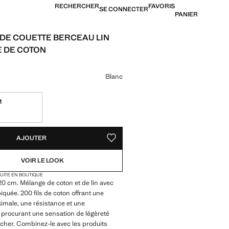
RECHERCHER
FAVORIS
SE CONNECTER
PANIER
DE COUETTE BERCEAU LIN
 DE COTON
24,99 € ]
ne couleur
Blanc
M
TÉS !
LE. JE LE VEUX !
AJOUTER
AJOUTER AUX FAVORIS
VOIR LE LOOK
TUITE EN BOUTIQUE
x120 cm. Mélange de coton et de lin avec
piquée. 200 fils de coton offrant une
imale, une résistance et une
é, procurant une sensation de légèreté
cher. Combinez-le avec les produits