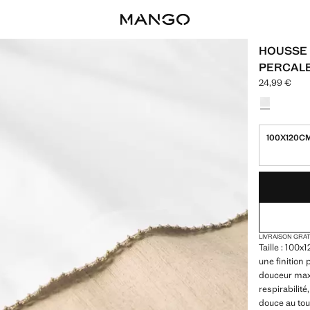
HOUSSE 
PERCALE
24,99 €
Prix actuel [
Choisissez u
100X120C
DERNIÈRES UNI
NON DISPONIB
LIVRAISON GRA
Taille : 100
une finition 
douceur max
respirabilit
douce au tou