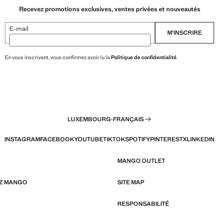
Recevez promotions exclusives, ventes privées et nouveautés
E-mail
M’INSCRIRE
En vous inscrivant, vous confirmez avoir lu la
Politique de confidentialité
.
LUXEMBOURG
·
FRANÇAIS
INSTAGRAM
FACEBOOK
YOUTUBE
TIKTOK
SPOTIFY
PINTEREST
X
LINKEDIN
MANGO OUTLET
EZ MANGO
SITE MAP
RESPONSABILITÉ