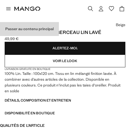
Choisissez une couleur
Beige
Passer au contenu principal
HOUSSE DE COUETTE BERCEAU LIN LAVÉ
49,99 €
Prix actuel [49,99 € ]
ALERTEZ-MOI.
VOIR LE LOOK
LIVRAISON GRATUITE EN BOUTIQUE
100% Lin. Taille : 100x120 cm. Tissu en lin mélangé finition lavée. À
combiner avec d’autres articles de la collection. Disponible en
plusieurs couleurs. Ce produit n'inclut pas les taies d'oreiller. Produit
en solde
DÉTAILS, COMPOSITION ET ENTRETIEN
DISPONIBILITÉ EN BOUTIQUE
QUALITÉS DE L'ARTICLE