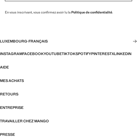
En vous inscrivant, vous confirmez avoir lu la
Politique de confidentialité
.
LUXEMBOURG
·
FRANÇAIS
INSTAGRAM
FACEBOOK
YOUTUBE
TIKTOK
SPOTIFY
PINTEREST
X
LINKEDIN
AIDE
MES ACHATS
RETOURS
ENTREPRISE
TRAVAILLER CHEZ MANGO
PRESSE