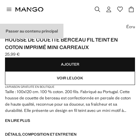
Choisissez une couleur
Écru
Passer au contenu principal
MADE IN PORTUGAL
HOUSSE DE COUETTE BERCEAU FIL TEINT EN
COTON IMPRIMÉ MINI CARREAUX
25,99 €
Prix actuel [25,99 € ]
AJOUTER
VOIR LE LOOK
LIVRAISON GRATUITE EN BOUTIQUE
Taille : 100x120 cm. 100 % coton. 200 fils. Fabriqué au Portugal. Cette
housse de couette de berceau est confectionnée en percale de coton
de haute qualité, reconnue pour sa douceur, sa fraîcheur et sa
durabilité. Elle présente un design en fil teint avec un mini motif à
carreaux, ce qui lui confère une esthétique intemporelle et élégante,
EN LIRE PLUS
idéale pour toute chambre d'enfant. Associez-le avec d'autres produits
de la collection. Produit en solde
DÉTAILS, COMPOSITION ET ENTRETIEN