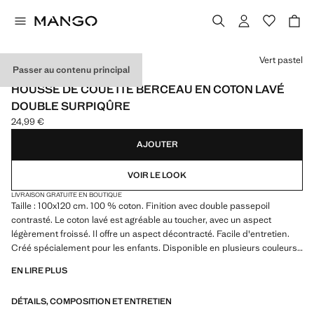
Choisissez une couleur
Vert pastel
Passer au contenu principal
COTON LAVÉ
HOUSSE DE COUETTE BERCEAU EN COTON LAVÉ
DOUBLE SURPIQÛRE
24,99 €
Prix actuel [24,99 € ]
AJOUTER
VOIR LE LOOK
LIVRAISON GRATUITE EN BOUTIQUE
Taille : 100x120 cm. 100 % coton. Finition avec double passepoil
contrasté. Le coton lavé est agréable au toucher, avec un aspect
légèrement froissé. Il offre un aspect décontracté. Facile d'entretien.
Créé spécialement pour les enfants. Disponible en plusieurs couleurs.
Combinez-le avec les produits assortis de la collection. Ce produit
EN LIRE PLUS
n'inclut pas les taies d'oreiller. Produit en solde
DÉTAILS, COMPOSITION ET ENTRETIEN