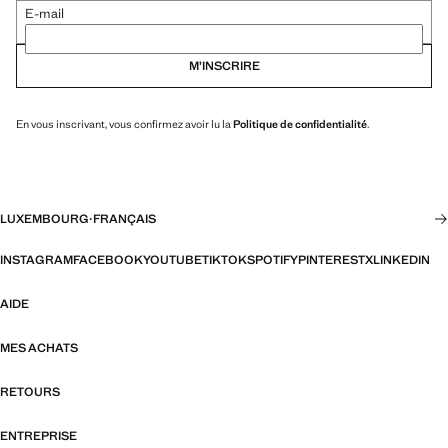
E-mail
M’INSCRIRE
En vous inscrivant, vous confirmez avoir lu la
Politique de confidentialité
.
LUXEMBOURG
·
FRANÇAIS
INSTAGRAM
FACEBOOK
YOUTUBE
TIKTOK
SPOTIFY
PINTEREST
X
LINKEDIN
AIDE
MES ACHATS
RETOURS
ENTREPRISE