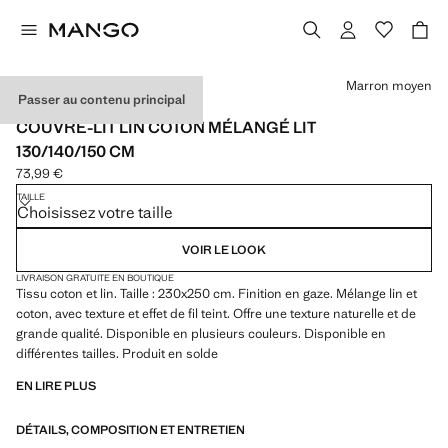
Choisissez une couleur
Marron moyen
Passer au contenu principal
LIN / MADE IN PORTUGAL
COUVRE-LIT LIN COTON MÉLANGÉ LIT
130/140/150 CM
73,99 €
Prix actuel [73,99 € ]
TAILLE
Choisissez votre taille
VOIR LE LOOK
LIVRAISON GRATUITE EN BOUTIQUE
Tissu coton et lin. Taille : 230x250 cm. Finition en gaze. Mélange lin et
coton, avec texture et effet de fil teint. Offre une texture naturelle et de
grande qualité. Disponible en plusieurs couleurs. Disponible en
différentes tailles. Produit en solde
EN LIRE PLUS
DÉTAILS, COMPOSITION ET ENTRETIEN