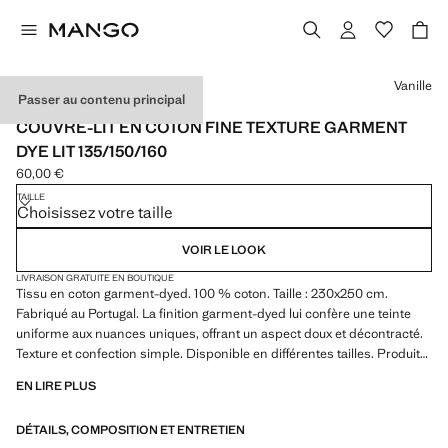
Choisissez une couleur
Vanille
Passer au contenu principal
MADE IN PORTUGAL
COUVRE-LIT EN COTON FINE TEXTURE GARMENT
DYE LIT 135/150/160
60,00 €
Prix actuel [60,00 € ]
TAILLE
Choisissez votre taille
VOIR LE LOOK
LIVRAISON GRATUITE EN BOUTIQUE
Tissu en coton garment-dyed. 100 % coton. Taille : 230x250 cm.
Fabriqué au Portugal. La finition garment-dyed lui confère une teinte
uniforme aux nuances uniques, offrant un aspect doux et décontracté.
Texture et confection simple. Disponible en différentes tailles. Produit
en solde
EN LIRE PLUS
DÉTAILS, COMPOSITION ET ENTRETIEN