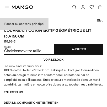
Choisissez une couleur
Bleu
Passer au contenu principal
MADE IN PORTUGAL
COUVRE-LIT COTON MOTIF GÉOMÉTRIQUE LIT
130/150 CM
119,99 €
Prix actuel [119,99 € ]
TAILLE
AJOUTER
Choisissez votre taille
VOIR LE LOOK
LIVRAISON GRATUITE EN BOUTIQUE
100 % coton. Taille : 230x250 cm. Fabriqué au Portugal. Couvre-lit en
coton au design minimaliste et intemporel, caractérisé par sa
simplicité et sa délicatesse. Subtile texture matelassée dans un motif
quadrillé. La matière en coton offre douceur au toucher, respirabilité et
confort, idéal pour un sommeil réparateur. À combiner avec d’autres
EN LIRE PLUS
articles de la collection
DÉTAILS, COMPOSITION ET ENTRETIEN