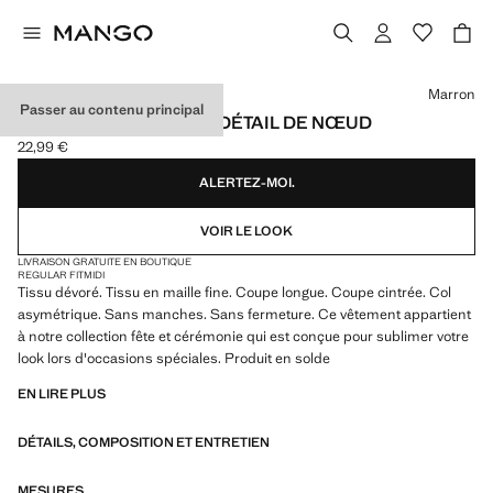
Choisissez une couleur
Marron
Passer au contenu principal
ROBE DÉVORÉE AVEC DÉTAIL DE NŒUD
22,99 €
Prix actuel [22,99 € ]
ALERTEZ-MOI.
VOIR LE LOOK
LIVRAISON GRATUITE EN BOUTIQUE
REGULAR FIT
MIDI
Tissu dévoré. Tissu en maille fine. Coupe longue. Coupe cintrée. Col
asymétrique. Sans manches. Sans fermeture. Ce vêtement appartient
à notre collection fête et cérémonie qui est conçue pour sublimer votre
look lors d'occasions spéciales. Produit en solde
EN LIRE PLUS
DÉTAILS, COMPOSITION ET ENTRETIEN
MESURES