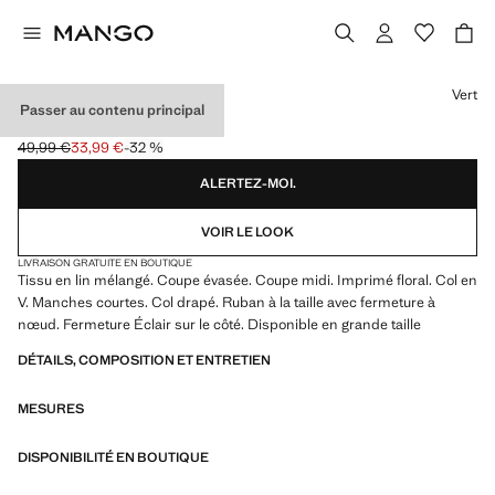
Choisissez une couleur
Vert
Passer au contenu principal
ROBE EN LIN À FLEURS
49,99 €
33,99 €
-32 %
Prix initial barré [49,99 € ]
Prix actuel [33,99 € ]
ALERTEZ-MOI.
VOIR LE LOOK
LIVRAISON GRATUITE EN BOUTIQUE
Tissu en lin mélangé. Coupe évasée. Coupe midi. Imprimé floral. Col en
V. Manches courtes. Col drapé. Ruban à la taille avec fermeture à
nœud. Fermeture Éclair sur le côté. Disponible en grande taille
DÉTAILS, COMPOSITION ET ENTRETIEN
MESURES
DISPONIBILITÉ EN BOUTIQUE