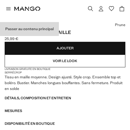
Choisissez une couleur
Prune
Passer au contenu principal
ENSEMBLE 2 PIÈCES MAILLE
25,99 €
Prix actuel [25,99 € ]
AJOUTER
VOIR LE LOOK
LIVRAISON GRATUITE EN BOUTIQUE
SERRÉ
CROP
Tissu en maille moyenne. Design ajusté. Style crop. Ensemble top et
boléro. Bustier. Manches longues bouffantes. Sans fermeture. Produit
en solde
DÉTAILS, COMPOSITION ET ENTRETIEN
MESURES
DISPONIBILITÉ EN BOUTIQUE