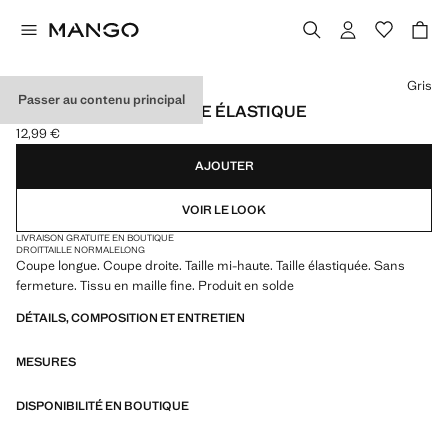
Choisissez une couleur
Gris
Passer au contenu principal
PANTALON DROIT TAILLE ÉLASTIQUE
12,99 €
Prix actuel [12,99 € ]
AJOUTER
VOIR LE LOOK
LIVRAISON GRATUITE EN BOUTIQUE
DROIT
TAILLE NORMALE
LONG
Coupe longue. Coupe droite. Taille mi-haute. Taille élastiquée. Sans
fermeture. Tissu en maille fine. Produit en solde
DÉTAILS, COMPOSITION ET ENTRETIEN
MESURES
DISPONIBILITÉ EN BOUTIQUE