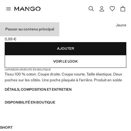
Choisissez une couleur
Jaune
Passer au contenu principal
SHORT EN COTON
5,99 €
Prix actuel [5,99 € ]
AJOUTER
VOIR LE LOOK
LIVRAISON GRATUITE EN BOUTIQUE
Tissu 100 % coton. Coupe droite. Coupe courte. Taille élastique. Deux
poches sur les côtés. Une poche plaquée à l'arrière. Produit en solde
DÉTAILS, COMPOSITION ET ENTRETIEN
DISPONIBILITÉ EN BOUTIQUE
SHORT