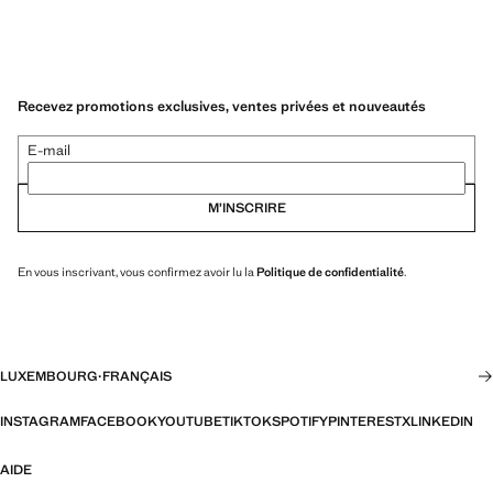
Recevez promotions exclusives, ventes privées et nouveautés
E-mail
M’INSCRIRE
En vous inscrivant, vous confirmez avoir lu la
Politique de confidentialité
.
LUXEMBOURG
·
FRANÇAIS
INSTAGRAM
FACEBOOK
YOUTUBE
TIKTOK
SPOTIFY
PINTEREST
X
LINKEDIN
AIDE