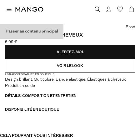
Choisissez une couleur
Rose
Passer au contenu principal
PACK ÉLASTIQUES À CHEVEUX
5,99 €
Prix actuel [5,99 € ]
ALERTEZ-MOI.
VOIR LE LOOK
LIVRAISON GRATUITE EN BOUTIQUE
Design brillant. Multicolore. Bande élastique. Élastiques à cheveux.
Produit en solde
DÉTAILS, COMPOSITION ET ENTRETIEN
DISPONIBILITÉ EN BOUTIQUE
CELA POURRAIT VOUS INTÉRESSER