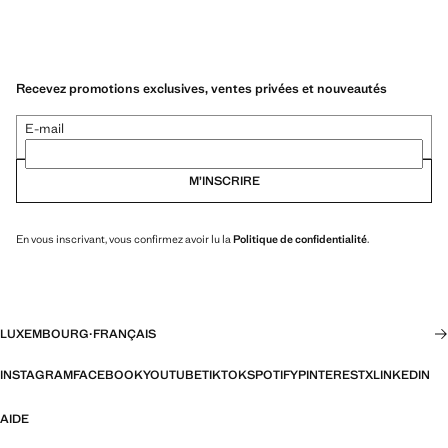
Recevez promotions exclusives, ventes privées et nouveautés
E-mail
M’INSCRIRE
En vous inscrivant, vous confirmez avoir lu la
Politique de confidentialité
.
LUXEMBOURG
·
FRANÇAIS
INSTAGRAM
FACEBOOK
YOUTUBE
TIKTOK
SPOTIFY
PINTEREST
X
LINKEDIN
AIDE