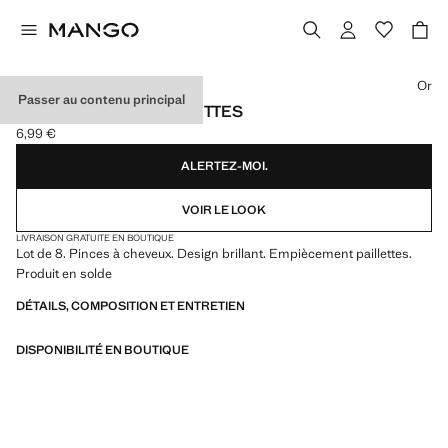
Choisissez une couleur
Or
Passer au contenu principal
LOT BARRETTES PAILLETTES
6,99 €
Prix actuel [6,99 € ]
ALERTEZ-MOI.
VOIR LE LOOK
LIVRAISON GRATUITE EN BOUTIQUE
Lot de 8. Pinces à cheveux. Design brillant. Empiècement paillettes.
Produit en solde
DÉTAILS, COMPOSITION ET ENTRETIEN
DISPONIBILITÉ EN BOUTIQUE