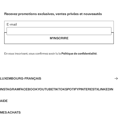
Recevez promotions exclusives, ventes privées et nouveautés
E-mail
M’INSCRIRE
En vous inscrivant, vous confirmez avoir lu la
Politique de confidentialité
.
LUXEMBOURG
·
FRANÇAIS
INSTAGRAM
FACEBOOK
YOUTUBE
TIKTOK
SPOTIFY
PINTEREST
X
LINKEDIN
AIDE
MES ACHATS