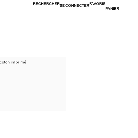
RECHERCHER
FAVORIS
SE CONNECTER
PANIER
T EN COTON IMPRIMÉ
n coton imprimé
IRT EN COTON IMPRIMÉ
 [17,99 € ]
IRT EN COTON IMPRIMÉ
RT EN COTON IMPRIMÉ
RT EN COTON IMPRIMÉ
RT EN COTON IMPRIMÉ
IRT EN COTON IMPRIMÉ