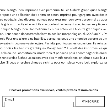
ons : Mango Teen imprimés avec personnalité Les t-shirts graphiques Mango 
on propose une sélection de t-shirts en coton imprimé pour garçons, avec des 
es et détails plus discrets, conçus pour exprimer son style personnel au quo
e gris anthracite et le vert, ils s'accordent facilement avec toutes les pièces
phique Mango Teen Confectionnés en pur coton, ces t-shirts graphiques vous
rnée. Leur coupe décontractée flatte toutes les morphologies, du XXS au XL. Po
oit. Pour une allure plus habillée, portez-les sous une chemise ouverte ou u
sweat-shirt ou une veste légère. Parfaits pour toutes les occasions, ils reha
uoi choisir les t-shirts graphiques Mango Teen ? Au-delà des imprimés, ce qu
ssu et la coupe : confortables, modernes et pensées pour accompagner la croi
renouvelés à chaque saison avec des motifs tendance, en phase avec leur ép
e. Si vous cherchez d'autres t-shirts pour compléter votre look, explorez toute
Recevez promotions exclusives, ventes privées et nouveautés
E-mail
M’INSCRIRE