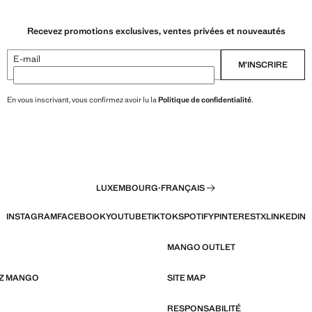
Recevez promotions exclusives, ventes privées et nouveautés
E-mail
M’INSCRIRE
En vous inscrivant, vous confirmez avoir lu la
Politique de confidentialité
.
LUXEMBOURG
·
FRANÇAIS
INSTAGRAM
FACEBOOK
YOUTUBE
TIKTOK
SPOTIFY
PINTEREST
X
LINKEDIN
MANGO OUTLET
EZ MANGO
SITE MAP
RESPONSABILITÉ