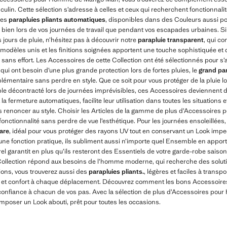
lin. Cette sélection s’adresse à celles et ceux qui recherchent fonctionnalité
les
parapluies pliants automatiques
, disponibles dans des Couleurs aussi pol
ien lors de vos journées de travail que pendant vos escapades urbaines. S
jours de pluie, n’hésitez pas à découvrir notre
parapluie transparent
, qui co
odèles unis et les finitions soignées apportent une touche sophistiquée et di
 sans effort. Les Accessoires de cette Collection ont été sélectionnés pour s’
 qui ont besoin d’une plus grande protection lors de fortes pluies, le
grand par
plémentaire sans perdre en style. Que ce soit pour vous protéger de la pluie 
 décontracté lors de journées imprévisibles, ces Accessoires deviennent de
 la fermeture automatiques, facilite leur utilisation dans toutes les situations
ns renoncer au style. Choisir les Articles de la gamme de plus d’Accessoir
la fonctionnalité sans perdre de vue l’esthétique. Pour les journées ensoleillé
lare
, idéal pour vous protéger des rayons UV tout en conservant un Look im
une fonction pratique, ils subliment aussi n’importe quel Ensemble en apport
el garantit en plus qu’ils resteront des Essentiels de votre garde-robe saison
te Collection répond aux besoins de l’homme moderne, qui recherche des solut
ions, vous trouverez aussi des
parapluies pliants.
, légères et faciles à transpo
té et confort à chaque déplacement. Découvrez comment les bons Accessoire
 confiance à chacun de vos pas. Avec la sélection de plus d’Accessoires p
poser un Look abouti, prêt pour toutes les occasions.