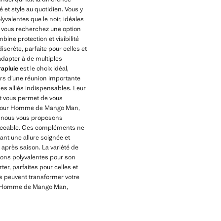
 et style au quotidien. Vous y
yvalentes que le noir, idéales
i vous recherchez une option
mbine protection et visibilité
scrète, parfaite pour celles et
adapter à de multiples
apluie
est le choix idéal,
lors d’une réunion importante
s alliés indispensables. Leur
 et vous permet de vous
es pour Homme de Mango Man,
es, nous vous proposons
peccable. Ces compléments ne
ant une allure soignée et
 après saison. La variété de
ions polyvalentes pour son
rter, parfaites pour celles et
s peuvent transformer votre
our Homme de Mango Man,