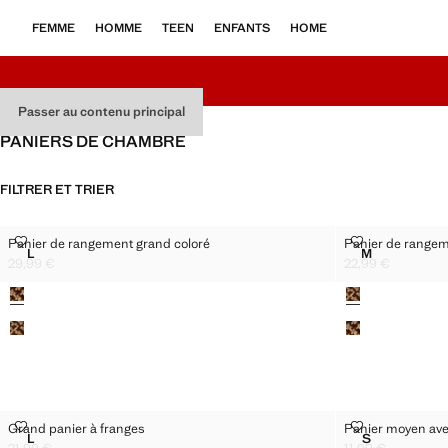
FEMME
HOMME
TEEN
ENFANTS
HOME
Passer au contenu principal
PANIERS DE CHAMBRE
FILTRER ET TRIER
PANIER DE RANGEMENT GRAND COLORÉ
PANIER DE R
Panier de rangement grand coloré
Panier de rangem
Tailles
Tailles
L
M
PANIER DE RANGEMENT GRAND COLORÉ
PANIER DE
29,99 €
22,99 €
Prix actuel [29,99 € ]
Prix actuel [22,99 
Couleurs
Couleurs
GRAND PANIER À FRANGES
PANIER MOYE
Grand panier à franges
Panier moyen ave
Tailles
Tailles
L
S
GRAND PANIER À FRANGES
PANIER MOY