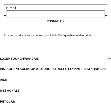
E-mail
M’INSCRIRE
En vous inscrivant, vous confirmez avoir lu la
Politique de confidentialité
.
LUXEMBOURG
·
FRANÇAIS
INSTAGRAM
FACEBOOK
YOUTUBE
TIKTOK
SPOTIFY
PINTEREST
X
LINKEDIN
AIDE
MES ACHATS
RETOURS