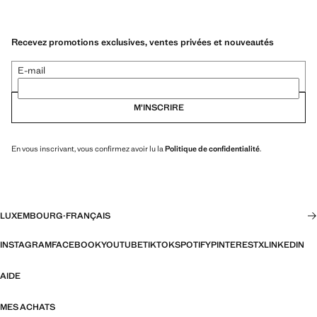
Recevez promotions exclusives, ventes privées et nouveautés
E-mail
M’INSCRIRE
En vous inscrivant, vous confirmez avoir lu la
Politique de confidentialité
.
LUXEMBOURG
·
FRANÇAIS
INSTAGRAM
FACEBOOK
YOUTUBE
TIKTOK
SPOTIFY
PINTEREST
X
LINKEDIN
AIDE
MES ACHATS