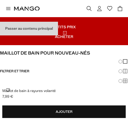
PETITS PRIX
Passer au contenu principal
ACHETER
MAILLOT DE BAIN POUR NOUVEAU-NÉS
Chang
Aff
FILTRER ET TRIER
Aff
Af
MAILLOT DE BAIN À RAYURES VOLANTÉ
Maillot de bain à rayures volanté
7,99 €
Prix actuel [7,99 € ]
AJOUTER