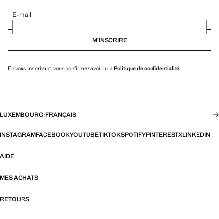
E-mail
M’INSCRIRE
En vous inscrivant, vous confirmez avoir lu la
Politique de confidentialité
.
LUXEMBOURG
·
FRANÇAIS
INSTAGRAM
FACEBOOK
YOUTUBE
TIKTOK
SPOTIFY
PINTEREST
X
LINKEDIN
AIDE
MES ACHATS
RETOURS