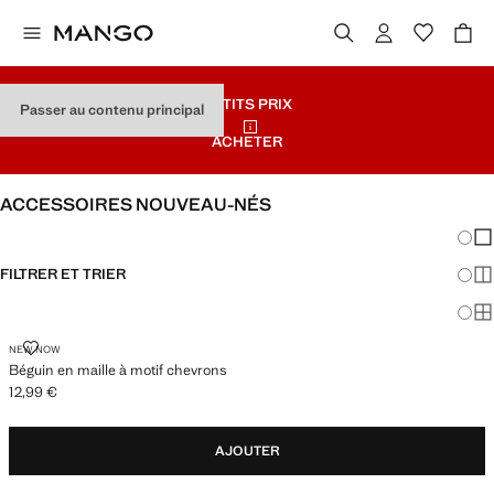
PETITS PRIX
Passer au contenu principal
ACHETER
ACCESSOIRES NOUVEAU-NÉS
Chang
Aff
FILTRER ET TRIER
Aff
Af
BÉGUIN EN MAILLE À MOTIF CHEVRONS
NEW NOW
Béguin en maille à motif chevrons
12,99 €
Prix actuel [12,99 € ]
AJOUTER