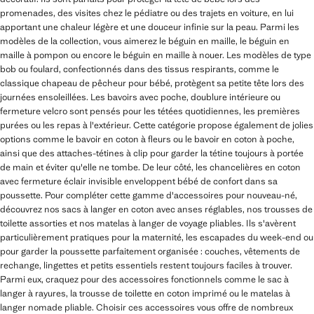
promenades, des visites chez le pédiatre ou des trajets en voiture, en lui
apportant une chaleur légère et une douceur infinie sur la peau. Parmi les
modèles de la collection, vous aimerez le béguin en maille, le béguin en
maille à pompon ou encore le béguin en maille à nouer. Les modèles de type
bob ou foulard, confectionnés dans des tissus respirants, comme le
classique chapeau de pêcheur pour bébé, protègent sa petite tête lors des
journées ensoleillées. Les bavoirs avec poche, doublure intérieure ou
fermeture velcro sont pensés pour les tétées quotidiennes, les premières
purées ou les repas à l'extérieur. Cette catégorie propose également de jolies
options comme le bavoir en coton à fleurs ou le bavoir en coton à poche,
ainsi que des attaches-tétines à clip pour garder la tétine toujours à portée
de main et éviter qu'elle ne tombe. De leur côté, les chancelières en coton
avec fermeture éclair invisible enveloppent bébé de confort dans sa
poussette. Pour compléter cette gamme d'accessoires pour nouveau-né,
découvrez nos sacs à langer en coton avec anses réglables, nos trousses de
toilette assorties et nos matelas à langer de voyage pliables. Ils s'avèrent
particulièrement pratiques pour la maternité, les escapades du week-end ou
pour garder la poussette parfaitement organisée : couches, vêtements de
rechange, lingettes et petits essentiels restent toujours faciles à trouver.
Parmi eux, craquez pour des accessoires fonctionnels comme le sac à
langer à rayures, la trousse de toilette en coton imprimé ou le matelas à
langer nomade pliable. Choisir ces accessoires vous offre de nombreux